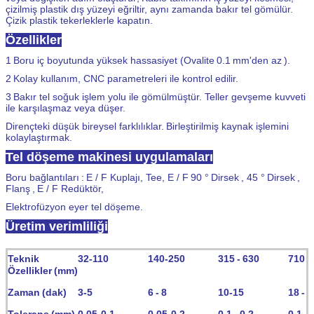
çizilmiş plastik dış yüzeyi eğriltir, aynı zamanda bakır tel gömülür.
Çizik plastik tekerleklerle kapatın.
Özellikler
1
Boru iç boyutunda yüksek hassasiyet (Ovalite
0.1
mm'den az
).
2
Kolay kullanım, CNC parametreleri ile kontrol edilir.
3
Bakır tel soğuk işlem yolu ile gömülmüştür. Teller gevşeme kuvveti
ile karşılaşmaz veya düşer.
Dirençteki düşük bireysel farklılıklar.
Birleştirilmiş kaynak işlemini
kolaylaştırmak.
Tel döşeme makinesi uygulamaları
Boru bağlantıları
:
E / F Kuplajı, Tee, E / F
90 °
Dirsek
, 45 °
Dirsek
,
Flanş
,
E / F Redüktör,
Elektrofüzyon eyer tel döşeme.
Üretim verimliliği
Teknik
32-110
140-250
315
-
630
710
-
Özellikler
(mm)
Zaman
(dak)
3-5
6
-
8
10-15
18
-
2
Tolerans
(mm)
0,05-0,1
0,05-0,2
0.1
-
0.2
0.1
-