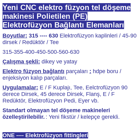
Yeni CNC elektro füzyon tel döşeme
makinesi Polietilen (PE)
Elektrofüzyon Bağlantı Elemanları
Boyutlar:
315 ---- 630
Elektrofüzyon kaplinleri / 45-90
dirsek / Redüktör / Tee
315-355-400-450-500-560-630
Çalışma şekli:
dikey ve yatay
Elektro füzyon bağlantı
parçaları
:
hdpe boru /
enjeksiyon kalıp parçaları.
Uygulamalar:
E / F Kuplajı, Tee, Eelctrofüzyon 90
derece Dirsek, 45 derece Dirsek, Flanş, E / F
Redüktör, Elektrofüzyon Pedi, Eyer vb.
Standart olmayan tel döşeme makineleri
özelleştirilebilir.
: Yeni fikstür / kelepçe gerekli.
ELEKTRO-FÜZYON FİTTİNG ÜRETİM EKİPMANLARI
ONE ---- Elektrofüzyon fittingleri