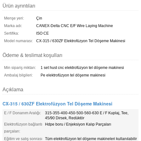
Ürün ayrıntıları
Menşe yeri:
Çin
Marka adı:
CANEX-Delta CNC E/F Wire Laying Machine
Sertifika:
ISO CE
Model numarası:
CX-315 / 630ZF Elektrofüzyon Tel Döşeme Makinesi
Ödeme & teslimat koşulları
Min sipariş miktarı:
1 set hust cnc elektrofüzyon tel döşeme makinesi
Ambalaj bilgileri:
Pe elektrofüzyon tel döşeme makinesi
Açıklama
CX-315 / 630ZF Elektrofüzyon Tel Döşeme Makinesi
E / F Donanım Aralığı:
315-355-400-450-500-560-630 E / F Kuplaj, Tee,
45/90 Dirsek, Redüktör
Elektrofüzyon bağlantı
Hdpe boru / Enjeksiyon Kalıp Parçaları
parçaları:
Eğitim ve satış sonrası
Tüm elektrofüzyon tel döşeme makineleri kullanılabilir