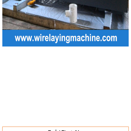
Cnc elektro füzyon tel döşeme makinesi
Elektro füzyon tel döşeme makinesi
Elektro füzyon bağlantı parçaları için tel döşeme makinesi
Tel döşeme makinesi
Elektrofüzyon tel döşeme
Elektrofüzyon bağlantı parçaları için tel döşeme makinesi
Elektrofüzyon bağlantı parçaları için tel döşeme
Elektrofüzyon tel döşeme çözeltisi
Elektrofüzyon pe montaj makinesi
Canex tel döşeme makinesi
Canex uluslararası corp., Ltd