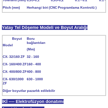
Pitch
(mm)
Herhangi biri
(CNC
Programlama Kontrolü
)
Yatay Tel Döşeme Modeli ve Boyut Aralığı
Boyut
Boru
bağlantıları
Model
(Mm)
CX-
32/160
ZF
32
-
160
CX-
160/400
ZF
160
-
400
CX-
400/800
ZF
400
-
800
CX-
630/1000
630
-
1000
ZF
Diğer boyutlar pazarlık edilebilir
İKİ ---- Elektrofüzyon donatımı