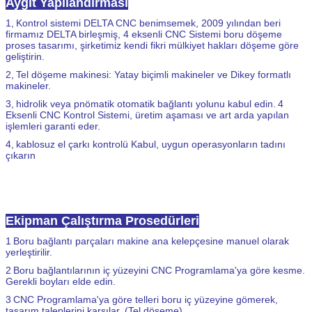
Aygıt Yapılandırması
1,
Kontrol sistemi DELTA CNC benimsemek, 2009 yılından beri
firmamız DELTA birleşmiş, 4 eksenli CNC Sistemi boru döşeme
proses tasarımı, şirketimiz kendi fikri mülkiyet hakları döşeme göre
geliştirin.
2,
Tel döşeme makinesi: Yatay biçimli makineler ve Dikey formatlı
makineler.
3,
hidrolik veya pnömatik otomatik bağlantı yolunu kabul edin.
4
Eksenli CNC Kontrol Sistemi, üretim aşaması ve art arda yapılan
işlemleri garanti eder.
4,
kablosuz el çarkı kontrolü Kabul, uygun operasyonların tadını
çıkarın
Spiral desende telin bir elektrofüzyon tampona döşenmesi, daha sonra bir
elektrofüzyon eyer tipi tertibatının kalıbına sokulur.
Tel döşeme, ilk terminal
konumundan başlar ve gerekli aralığı çift telde bırakır.
Araç daha sonra 180
derece döner ve ardından teli ikinci terminalin ters yönde bırakır.
Ekipman Çalıştırma Prosedürleri
1
Boru bağlantı parçaları makine ana kelepçesine manuel olarak
yerleştirilir.
2
Boru bağlantılarının iç yüzeyini CNC Programlama'ya göre kesme.
Gerekli boyları elde edin.
3
CNC Programlama'ya göre telleri boru iç yüzeyine gömerek,
tasarım taleplerini karşılar. (Tel döşeme)