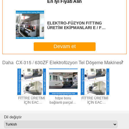
En İyi Fiyatı Alın
ELEKTRO-FÜZYON FITTING
ÜRETİM EKİPMANLARI E / F
KAPLAMA MAKİNASI
Devam et
CX-315 / 630ZF Elektrofüzyon Tel Döşeme Makinesi
Daha
helyne
ELEKTROFÜZYON
Polyethelyne
ELEKTROFÜZYON
 boru
FİTTRE ÜRETİMİ
hdpe boru
FİTTRE ÜRETİMİ
parçaları
İÇİN EAC
bağlantı parçaları
İÇİN EAC
LAYING
SERTİFİKALI TEL
WIRE LAYING
SERTİFİKALI TEL
HINE
SİNEKLEME
MACHINE
SİNEKLEME
MAKİNESİ
MAKİNESİ
Dil değiştir