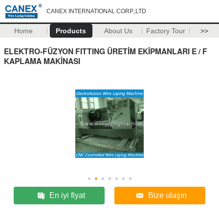
CANEX INTERNATIONAL CORP.,LTD
Home
Products
About Us
Factory Tour
>>
ELEKTRO-FÜZYON FITTING ÜRETİM EKİPMANLARI E / F
KAPLAMA MAKİNASI
En iyi fiyat
Bize ulaşın