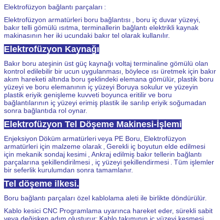
Elektrofüzyon bağlantı parçaları
:
Elektrofüzyon armatürleri boru bağlantısı
, boru iç duvar yüzeyi,
bakır telli gömülü ısıtma, terminallerin bağlantı elektrikli kaynak
makinasının her iki ucundaki bakır tel olarak kullanılır.
Elektrofüzyon Kaynağı
Bakır boru ateşinin üst güç kaynağı voltaj terminaline gömülü olan
kontrol edilebilir bir ucun uygulanması, böylece ısı üretmek için bakır
akım hareketi altında boru şeklindeki elemana gömülür, plastik boru
yüzeyi ve boru elemanının iç yüzeyi Boruya sokulur ve yüzeyin
plastik eriyik genişleme kuvveti boyunca eritilir ve boru
bağlantılarının iç yüzeyi erimiş plastik ile sarılıp eriyik soğumadan
sonra bağlantıda rol oynar.
Elektrofüzyon Tel Döşeme Makinesi-İşlemi
Enjeksiyon
Döküm
armatürleri
veya PE Boru, Elektrofüzyon
armatürleri için malzeme olarak
,
Gerekli iç boyutun elde edilmesi
için mekanik sondaj kesimi
,
Ankraj edilmiş bakır tellerin bağlantı
parçalarına şekillendirilmesi
, iç yüzeyi
şekillendirmesi
.
Tüm işlemler
bir seferlik kurulumdan sonra tamamlanır.
Tel döşeme ilkesi.
Boru bağlantı parçaları özel kablolama aleti ile birlikte döndürülür.
Kablo kesici CNC Programlama uyarınca hareket eder, sürekli sabit
veya değişken adım oluşturur;
Kablo takımının iç yüzeyi kesmesi,