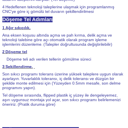
4
Hedeflenen teknoloji taleplerine ulaşmak için programlanmış
CNC'ye göre iç gömülü tel duvarın şekillendirilmesi
Döşeme Tel Adımları
1
Ağır sıkıcılık.
Ana eksen koşusu altında açma ve pah kırma, delik açma ve
teknoloji talebine göre açı otomatik olarak program işleme
işlemlerini düzenleme.
(Talepler doğrultusunda değiştirilebilir)
2
Döşeme tel
Döşeme teli adı verilen tellerin gömülme süreci
3
Şekillendirme.
Son sıkıcı programı tolerans üzerine yüksek taleplere uygun olarak
ayarlayın.
Yuvarlaklık toleransı, iç delik toleransı ve düzgün bir
şekilde monte edilmesi için (Yüzeyden 0.5mm mesafe, son delme
programını yapın).
Tel döşeme sırasında, flipped plastik iç yüzey ile dengeleyemez,
aşırı uygunsuz montaja yol açar, son sıkıcı programı belirlemenizi
öneririz.
(Pratik duruma göre)
Dikey tel döşeme makinesi
Tel Yerleştirme Polietilen (PE) Elektrofüzyon Bağlantı Parçaları için Yeni CNC
Makinesi