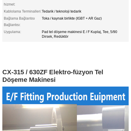
hizmet:
Kablolama Terminalleri:
Tedarik / teknoloji tedarik
Bağlama Bağlantısı
Toka / kaynak birlikte (IGBT + AR Gaz)
Bağlantısı:
Uygulama:
Pad tel döşeme makinesi E / F Kuplaj, Tee, 5/90
Dirsek, Redüktör
Tel Yerleştirme Polietilen (PE) Elektrofüzyon Bağlantı Parçaları için Yeni CNC
Makinesi
Pe bağlayıcı / elektrofüzyon redüksiyon makinesi / elektrofüzyon redüktörü /
elektro füzyon bağlantı parçaları için tel döşeme makinesi
CX-315 / 630ZF Elektro-füzyon Tel
Döşeme Makinesi